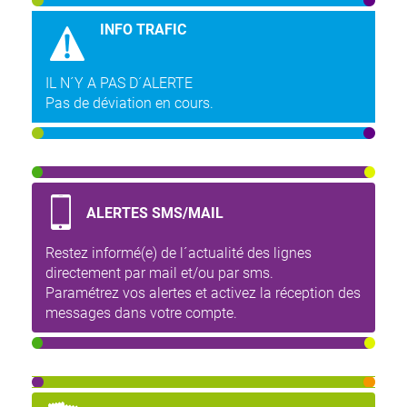
INFO TRAFIC
IL N´Y A PAS D´ALERTE
Pas de déviation en cours.
ALERTES SMS/MAIL
Restez informé(e) de l´actualité des lignes
directement par mail et/ou par sms.
Paramétrez vos alertes et activez la réception des
messages dans votre compte.