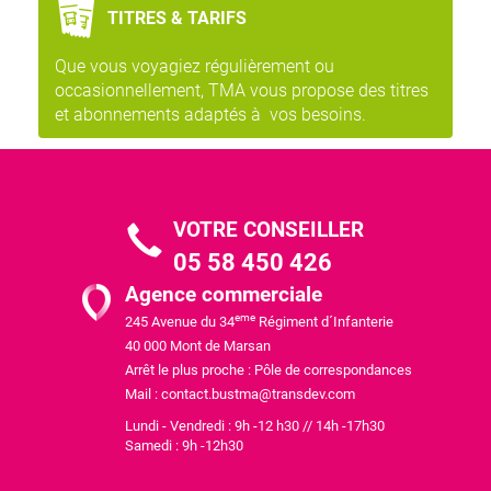
TITRES & TARIFS
Que vous voyagiez régulièrement ou
occasionnellement, TMA vous propose des titres
et abonnements adaptés à vos besoins.
VOTRE CONSEILLER
05 58 450 426
Agence commerciale
eme
245 Avenue du 34
Régiment d´Infanterie
40 000 Mont de Marsan
Arrêt le plus proche : Pôle de correspondances
Mail :
contact.bustma@transdev.com
Lundi - Vendredi : 9h -12 h30 // 14h -17h30
Samedi : 9h -12h30